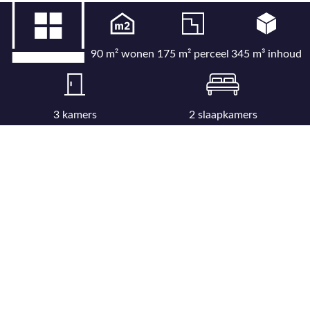
90 m² wonen
175 m² perceel
345 m³ inhoud
3 kamers
2 slaapkamers
Bekijk uitgebreide kenmerkenlijst
Bekijk locatie op kaart