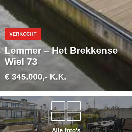
VERKOCHT
Lemmer – Het Brekkense
Wiel 73
€ 345.000,- K.K.
Alle foto's