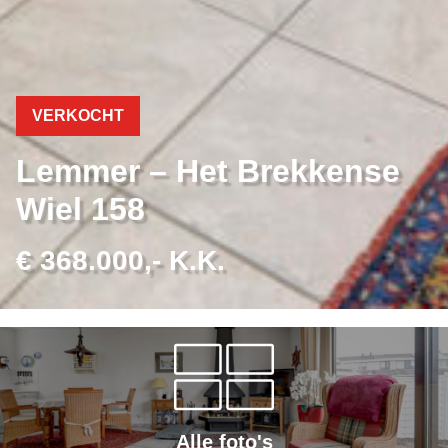
VERKOCHT
Lemmer – Het Brekkense
Wiel 158
€ 368.000,- K.K.
Alle foto's