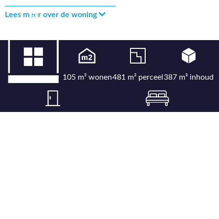
Lees meer over de woning
105 m² wonen
481 m² perceel
387 m³ inhoud
5 kamers
4 slaapkamers
Bekijk uitgebreide kenmerkenlijst
Bekijk locatie op kaart