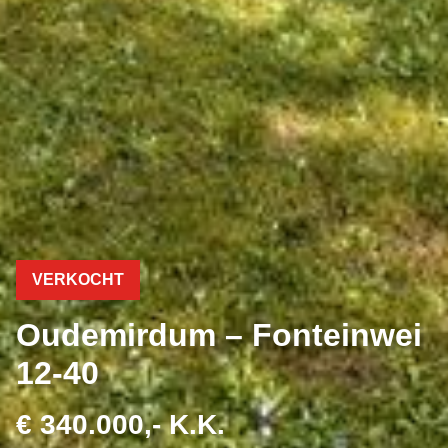
VERKOCHT
Oudemirdum – Fonteinwei
12-40
€ 340.000,- K.K.