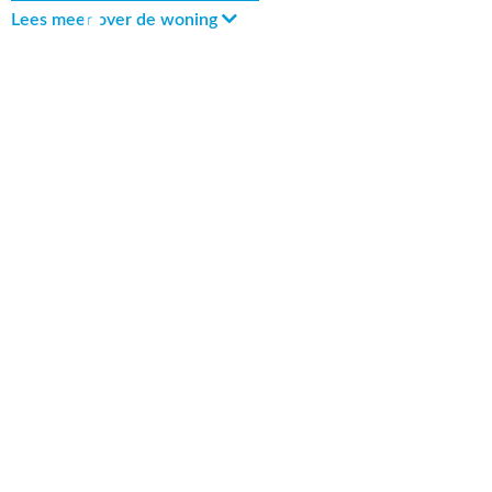
Lees meer over de woning
147 m² wonen
1580 m² perceel
547 m³ inhoud
5 kamers
3 slaapkamers
Energielabel A
Bekijk uitgebreide kenmerkenlijst
Bekijk locatie op kaart