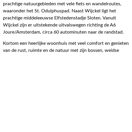
prachtige natuurgebieden met vele fiets en wandelroutes,
waaronder het St. Odulphuspad. Naast Wijckel ligt het
prachtige middeleeuwse Elfstedenstadje Sloten. Vanuit
Wijckel zijn er uitstekende uitvalswegen richting de A6
Joure/Amsterdam, circa 60 autominuten naar de randstad.
Kortom een heerlijke woonhuis met veel comfort en genieten
van de rust, ruimte en de natuur met zijn bossen, weidse
vergezichten en de Friese Meren.
Lees meer over de woning
171 m² wonen
479 m² perceel
600 m³ inhoud