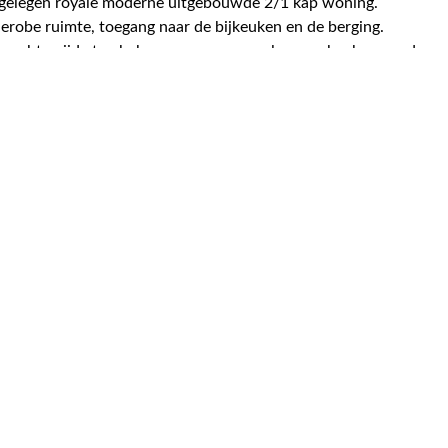
e gelegen royale moderne uitgebouwde 2/1 kap woning.
erobe ruimte, toegang naar de bijkeuken en de berging.
achterzijde ten behoeve van een royale woonkeuken, moderne k
erverwarming. Op de verdieping zijn 3 slaapkamers aanwezig, wa
fel, 2e toilet, designradiator en een dakkapel. Vaste trap naar
e.
len. Traditionele bouw, bouwjaar 1997, spouwmuren en betonnen
huis. Schilderwerk rondom 2020. Brede bestrate oprit voor twee 
geving met veel voorzieningen in de buurt!
223 m² perceel
483 m³ inhoud
5 kamers