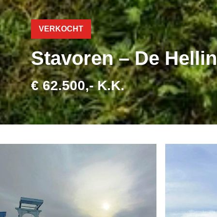
VERKOCHT
Stavoren – De Helli
€ 62.500,- K.K.