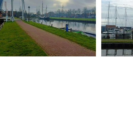
Grote ligplaats van 6 x 20 meter, en een eigen te
Zeer rustig gelegen op loopafstand van het gezel
Deze ligplaatsen zijn gerealiseerd in 2018, in to
een ligplaats ter grootte van 6 x 20 meter, alsmed
mogelijk om hier een houseboat te stationeren.