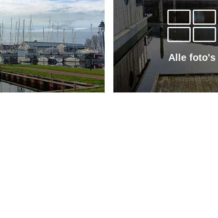
Alle foto's
rrein met tuin en een eventuele parkeerplaats voor 1 auto.
lige centrum van Stavoren.
taal 32 ligplaatsen. De eigendom is via een appartementsrecht ger
e het gebruik van het terrein en parkeerplaats. De ligplaats is ge