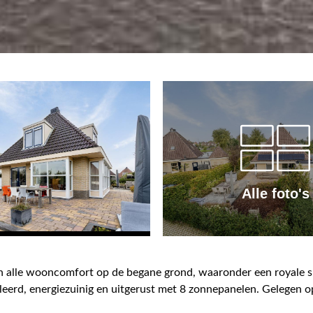
Alle foto's
 en alle wooncomfort op de begane grond, waaronder een royale
leerd, energiezuinig en uitgerust met 8 zonnepanelen. Gelegen op
lop genieten van het weidse uitzicht over een kruispunt van va