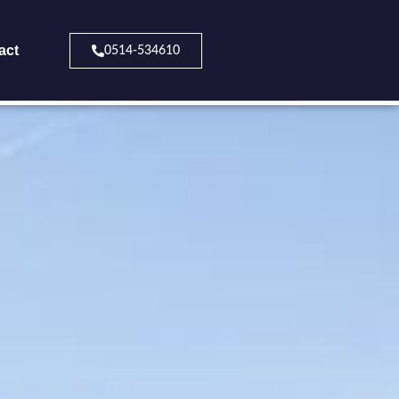
act
0514-534610