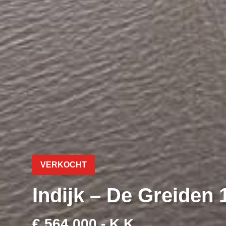
VERKOCHT
Indijk – De Greiden 
€ 564.000,- K.K.