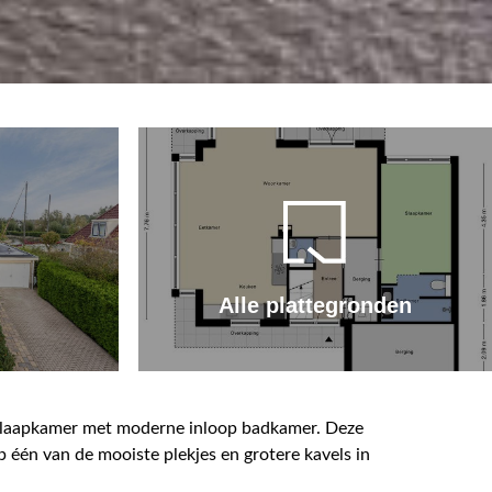
Alle plattegronden
 slaapkamer met moderne inloop badkamer. Deze
 één van de mooiste plekjes en grotere kavels in
arwegen en de doorgaande vaarroute de EE richting