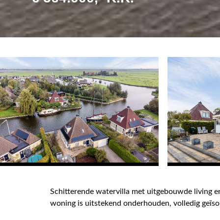
Schitterende watervilla met uitgebouwde living
woning is uitstekend onderhouden, volledig geïso
villapark Waterwende. Vanaf het terras kun je vo