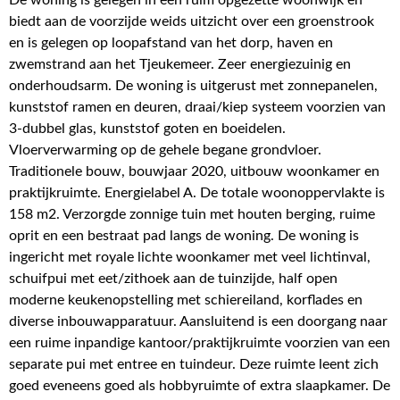
biedt aan de voorzijde weids uitzicht over een groenstrook
en is gelegen op loopafstand van het dorp, haven en
zwemstrand aan het Tjeukemeer. Zeer energiezuinig en
onderhoudsarm. De woning is uitgerust met zonnepanelen,
kunststof ramen en deuren, draai/kiep systeem voorzien van
3-dubbel glas, kunststof goten en boeidelen.
Vloerverwarming op de gehele begane grondvloer.
Traditionele bouw, bouwjaar 2020, uitbouw woonkamer en
praktijkruimte. Energielabel A. De totale woonoppervlakte is
158 m2. Verzorgde zonnige tuin met houten berging, ruime
oprit en een bestraat pad langs de woning. De woning is
ingericht met royale lichte woonkamer met veel lichtinval,
schuifpui met eet/zithoek aan de tuinzijde, half open
moderne keukenopstelling met schiereiland, korflades en
diverse inbouwapparatuur. Aansluitend is een doorgang naar
een ruime inpandige kantoor/praktijkruimte voorzien van een
separate pui met entree en tuindeur. Deze ruimte leent zich
goed eveneens goed als hobbyruimte of extra slaapkamer. De