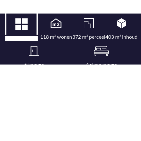
118 m² wonen
372 m² perceel
403 m³ inhoud
5 kamers
4 slaapkamers
Bekijk uitgebreide kenmerkenlijst
Bekijk locatie op kaart