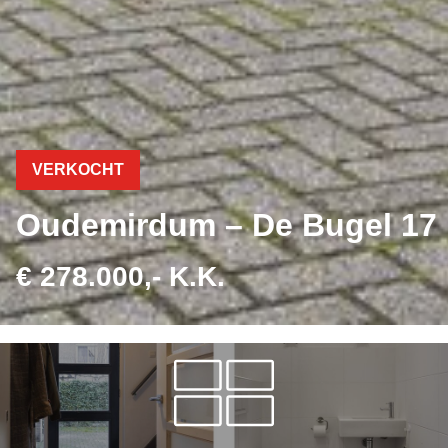
VERKOCHT
Oudemirdum – De Bugel 17
€ 278.000,- K.K.