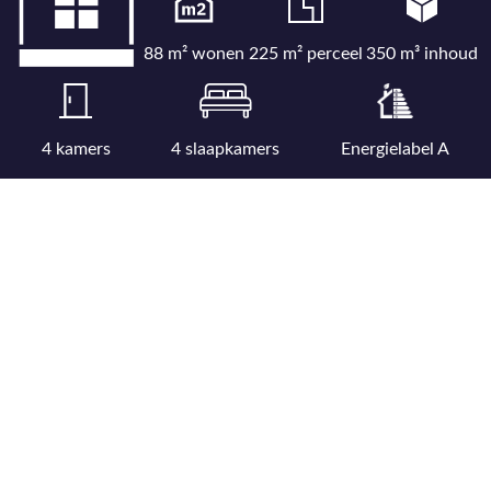
88 m² wonen
225 m² perceel
350 m³ inhoud
4 kamers
4 slaapkamers
Energielabel A
Bekijk uitgebreide kenmerkenlijst
Bekijk locatie op kaart