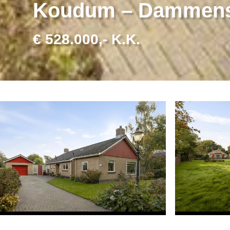
Koudum – Dammens
€ 528.000,- K.K.