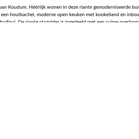
m van Koudum. Héérlijk wonen in deze riante gemoderniseerde 
 een houtkachel, moderne open keuken met kookeiland en inbo
huifpui. De riante stazolder is ingedeeld met een ruime overloo
 woonruimte ontstaat. Naast de woning is een vrijstaande stenen
per/boot. Prachtige kavel van in totaal 1575 m2 eigen grond met 
entetuin. Het geheel perceel heeft de bestemming wonen en bied
ren, dubbele beglazing. Nieuw kozijn in de woonkamer met hr+
ndom 2022.
seerd woonhuis met ruime garage gesitueerd op een prachtige k
n
1575 m² perceel
691 m³ inhoud