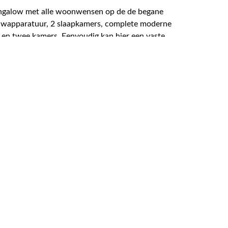
bungalow met alle woonwensen op de de begane
uwapparatuur, 2 slaapkamers, complete moderne
p en twee kamers. Eenvoudig kan hier een vaste
 garage met elektrische sectionaal deur en een
veel privacy, geschikt voor velerlei hobby's,
t mogelijkheden voor bijgebouwen. Traditionele
+ beglazing. De gevels zijn recent rondom
avel met volop privacy nabij de dorpskern van
4 kamers
2 slaapkamers