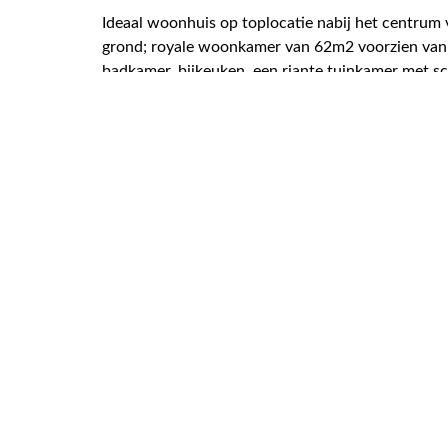
Ideaal woonhuis op toplocatie nabij het centru
grond; royale woonkamer van 62m2 voorzien van
badkamer, bijkeuken, een riante tuinkamer met sc
trap worden gerealiseerd, waardoor er veel extra
bergzolder. Riante oprit voor meerdere auto's/cam
waaronder het houden van kleinvee, fruit en gro
bouw met spouwmuren, betonnen begane grondvloe
opnieuw gevoegd en gereinigd. Schilderwerk ro
Kortom een ideaal levensloopbestendig gemoderni
Koudum!
Lees meer over de woning
144 m² wone