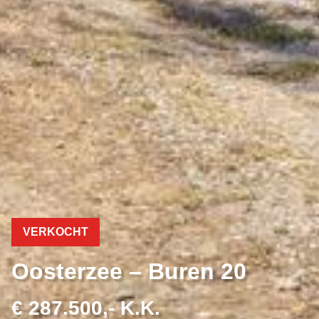
VERKOCHT
Oosterzee – Buren 20
€ 287.500,- K.K.