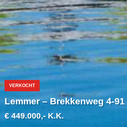
VERKOCHT
Lemmer – Brekkenweg 4-91
€ 449.000,- K.K.