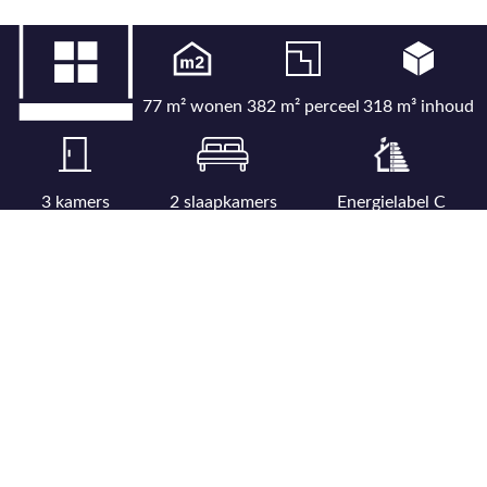
77 m² wonen
382 m² perceel
318 m³ inhoud
3 kamers
2 slaapkamers
Energielabel C
Bekijk uitgebreide kenmerkenlijst
Bekijk locatie op kaart