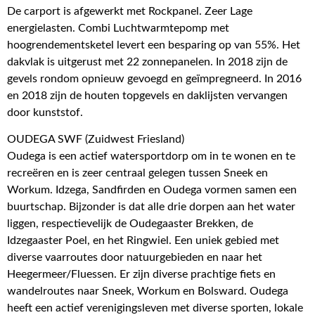
De carport is afgewerkt met Rockpanel. Zeer Lage
energielasten. Combi Luchtwarmtepomp met
hoogrendementsketel levert een besparing op van 55%. Het
dakvlak is uitgerust met 22 zonnepanelen. In 2018 zijn de
gevels rondom opnieuw gevoegd en geïmpregneerd. In 2016
en 2018 zijn de houten topgevels en daklijsten vervangen
door kunststof.
OUDEGA SWF (Zuidwest Friesland)
Oudega is een actief watersportdorp om in te wonen en te
recreëren en is zeer centraal gelegen tussen Sneek en
Workum. Idzega, Sandfirden en Oudega vormen samen een
buurtschap. Bijzonder is dat alle drie dorpen aan het water
liggen, respectievelijk de Oudegaaster Brekken, de
Idzegaaster Poel, en het Ringwiel. Een uniek gebied met
diverse vaarroutes door natuurgebieden en naar het
Heegermeer/Fluessen. Er zijn diverse prachtige fiets en
wandelroutes naar Sneek, Workum en Bolsward. Oudega
heeft een actief verenigingsleven met diverse sporten, lokale