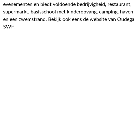
evenementen en biedt voldoende bedrijvigheid, restaurant,
supermarkt, basisschool met kinderopvang, camping, haven
en een zwemstrand. Bekijk ook eens de website van Oudega
SWF.
Lees meer over de woning
113 m² wonen
229 m² perceel
480 m³ inhoud
5 kamers
4 slaapkamers
Energielabel A