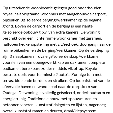
Op uitstekende woonlocatie gelegen goed onderhouden
royaal half vrijstaand woonhuis met aangebouwde carport,
bijkeuken, geïsoleerde berging/werkkamer op de begane
grond. Boven de carport en de berging is een riante
geïsoleerde opbouw t.b.v. van extra kamers. De woning
beschikt over een lichte ruime woonkamer met zijramen,
halfopen keukenopstelling met zit/eethoek, doorgang naar de
ruime bijkeuken en de berging/werkkamer. Op de verdieping
zijn 3 slaapkamers, royale geïsoleerde slaap/werkkamer
voorzien van een opengewerkt kap en dakramen complete
badkamer, bereikbare zolder middels vlizotrap. Royale
bestrate oprit voor tenminste 2 auto's. Zonnige tuin met
terras, bloeiende borders en struiken. Op loopafstand van de
sfeervolle haven en wandelpad naar de dorpskern van
Oudega. De woning is volledig geïsoleerd, onderhoudsarm en
energiezuinig. Traditionele bouw met spouwmuren en
betonnen vloeren, kunststof dakgoten en lijsten, nagenoeg
overal kunststof ramen en deuren, draai/kiepsysteem.