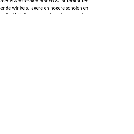
 Lemmer is Amsterdam binnen 60 autominuten
oende winkels, lagere en hogere scholen en
 zeilactiviteiten georganiseerd; waaronder
 riante aanbouw, opbouw, carport en buiten
rwater met goede draai- en aanlegmogelijkheden.
bestemmingsverkeer. In de directe omgeving is een
en enkele minuten in het centrum van Lemmer en
4 slaapkamers
Energielabel B