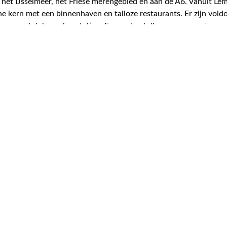
an het IJsselmeer, het Friese merengebied en aan de A6. Vanuit
he kern met een binnenhaven en talloze restaurants. Er zijn vold
s en sportclubs en busstation. Er worden talloze evenementen en
 gelegen verrassend ruime moderne half vrijstaande woning met
eter lengte en een strook eigen water. Gesitueerd aan breed vaa
 Friese meren en het IJsselmeer. Betreft een rustige straat met 
els het nabijgelegen fietspad op de oude trambaan ben je binn
404 m² perceel
601 m³ inhoud
5 kamers