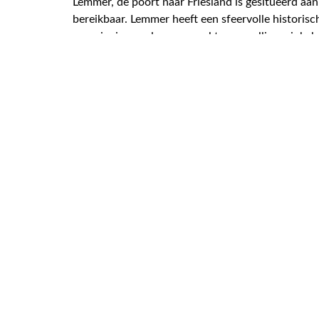
Lemmer, de poort naar Friesland is gesitueerd a
bereikbaar. Lemmer heeft een sfeervolle historisc
voorzieningen als supermarkten, gezellige winkel
skûtsjes- en botter wedstrijden.
Op schitterende woonlocatie aan open vaarwater
wellness. Een aanlegsteiger van maar liefst 12 m
Staande mastroute met vaarverbindingen naar alle
winkelcentrum, sportschool en basisschool. Midd
het zwemstrand aan het IJsselmeer.
Lees meer over de woning
182 m² wonen