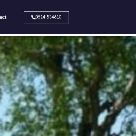
act
0514-534610