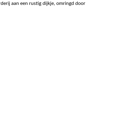
erij aan een rustig dijkje, omringd door
chutte terrassen, romantische hoekjes aan het
e sfeervolle woning beleef je door de vele ramen
ijkheden als een zaak aan huis, hobbyruimte, het
t ware heel prive op je eigen schiereiland.
t hoofdterras aan de keuken op het Westen.
6 kamers
3 slaapkamers