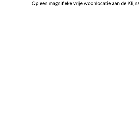
Op een magnifieke vrije woonlocatie aan de Klijns
treurwilgen, volledig beschut groen, sloten en we
water met sfeervolle vergezichten welke een gevoe
hetzelfde gevoel van natuur en ruimte. De royale
houden van dieren, gastenverblijf, opslag van boo
De perceelgrootte van de woonboerderij bedraagt 
De voorkant van het huis ligt op het Zuiden, de
Lees meer over de woning
198 m² wone