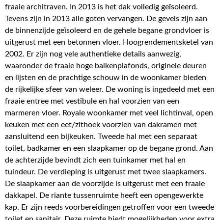
fraaie architraven. In 2013 is het dak volledig geïsoleerd.
Tevens zijn in 2013 alle goten vervangen. De gevels zijn aan
de binnenzijde geïsoleerd en de gehele begane grondvloer is
uitgerust met een betonnen vloer. Hoogrendementsketel van
2002. Er zijn nog vele authentieke details aanwezig,
waaronder de fraaie hoge balkenplafonds, originele deuren
en lijsten en de prachtige schouw in de woonkamer bieden
de rijkelijke sfeer van weleer. De woning is ingedeeld met een
fraaie entree met vestibule en hal voorzien van een
marmeren vloer. Royale woonkamer met veel lichtinval, open
keuken met een eet/zithoek voorzien van dakramen met
aansluitend een bijkeuken. Tweede hal met een separaat
toilet, badkamer en een slaapkamer op de begane grond. Aan
de achterzijde bevindt zich een tuinkamer met hal en
tuindeur. De verdieping is uitgerust met twee slaapkamers.
De slaapkamer aan de voorzijde is uitgerust met een fraaie
dakkapel. De riante tussenruimte heeft een opengewerkte
kap. Er zijn reeds voorbereidingen getroffen voor een tweede
toilet en sanitair. Deze ruimte biedt mogelijkheden voor extra