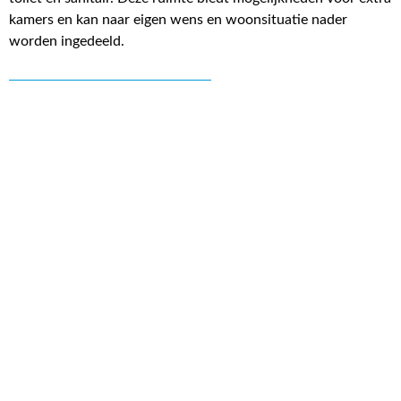
kamers en kan naar eigen wens en woonsituatie nader
worden ingedeeld.
Lees meer over de woning
157 m² wonen
318 m² perceel
545 m³ inhoud
5 kamers
3 slaapkamers
Energielabel F
Bekijk uitgebreide kenmerkenlijst