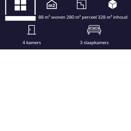
88 m² wonen
280 m² perceel
328 m³ inhoud
4 kamers
3 slaapkamers
Bekijk uitgebreide kenmerkenlijst
Bekijk locatie op kaart