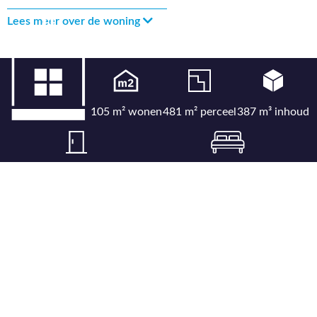
Lees meer over de woning
105 m² wonen
481 m² perceel
387 m³ inhoud
5 kamers
4 slaapkamers
Bekijk uitgebreide kenmerkenlijst
Bekijk locatie op kaart