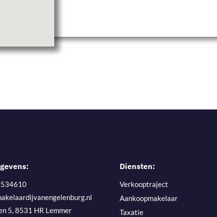
gevens:
Diensten:
- 534610
Verkooptraject
akelaardijvanengelenburg.nl
Aankoopmakelaar
en 5, 8531 HR Lemmer
Taxatie