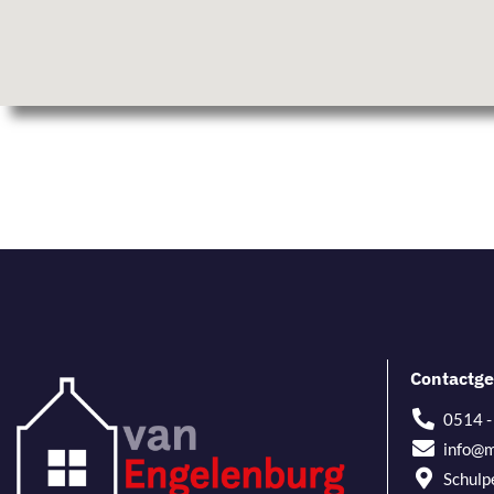
Contactge
0514 
info@m
Schulp