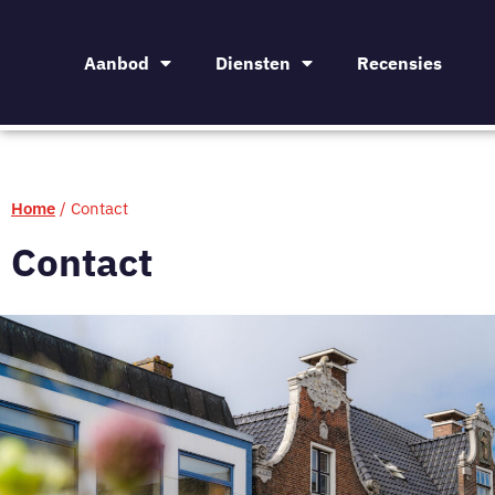
Aanbod
Diensten
Recensies
Home
/
Contact
Contact